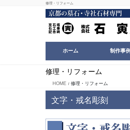
コ
ナ
修理・リフォーム
ン
ビ
テ
ゲ
ン
ー
ツ
シ
に
ョ
移
ン
ホーム
制作事
動
に
移
動
修理・リフォーム
HOME
修理・リフォーム
文字・戒名彫刻