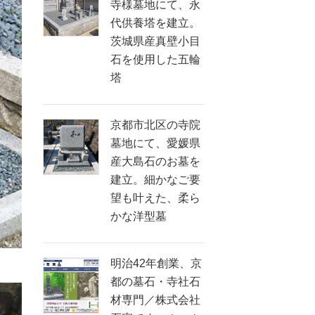
寺様墓地にて、永
代供養塔を建立。
茨城県産真壁小目
石を使用した五輪
塔
京都市北区の寺院
墓地にて、愛媛県
産大島石のお墓を
建立。細かなご要
望も叶えた、柔ら
かな洋型墓
明治42年創業、京
都の墓石・寺社石
材専門／株式会社